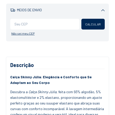
MEIOS DE ENVIO
Alterar CEP
CALCULAR
Não sei meu CEP
Descrição
Calça Skinny Júlia: Elegância e Conforto que Se
Adaptam ao Seu Corpo
Descubra a
Calça Skinny Júlia
, feita com 93% algodão, 5%
elastomultiéster e 2% elastano, proporcionando um ajuste
perfeito graças ao seu suuuper elastano que abraça suas
curvas com conforto incomparável. A lavagem intermediária
confere um visual moderno e versátil, ideal para diversas