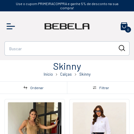
Use o cupom PRIMEIRACOMPRA e ganhe 5% de desconto na sua
compra!
0
Skinny
Início
Calças
Skinny
Ordenar
Filtrar