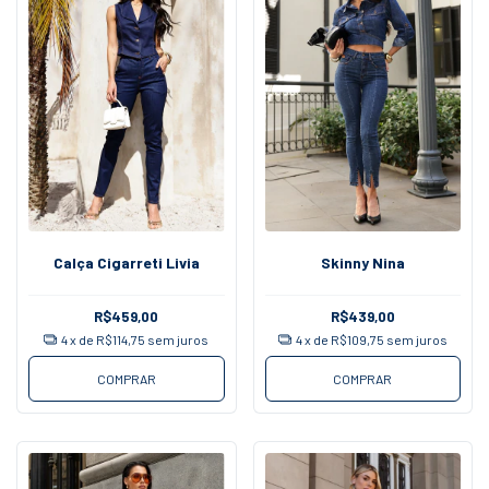
Calça Cigarreti Livia
Skinny Nina
R$459,00
R$439,00
4
x de
R$114,75
sem juros
4
x de
R$109,75
sem juros
COMPRAR
COMPRAR