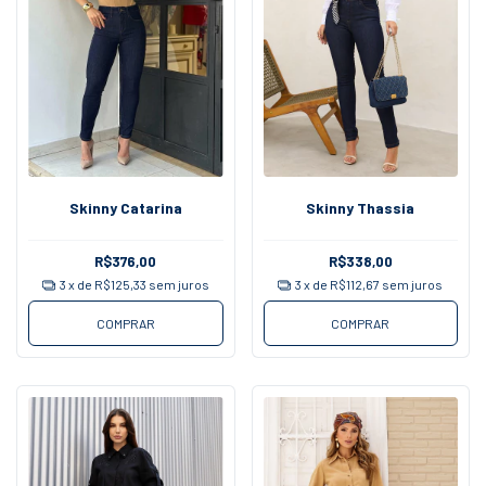
Skinny Catarina
Skinny Thassia
R$376,00
R$338,00
3
x de
R$125,33
sem juros
3
x de
R$112,67
sem juros
COMPRAR
COMPRAR