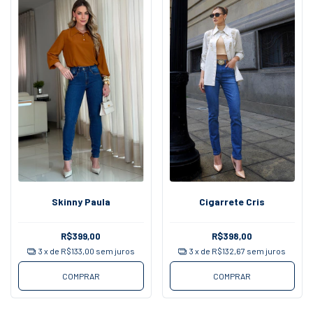
Skinny Paula
Cigarrete Cris
R$399,00
R$398,00
3
x de
R$133,00
sem juros
3
x de
R$132,67
sem juros
COMPRAR
COMPRAR