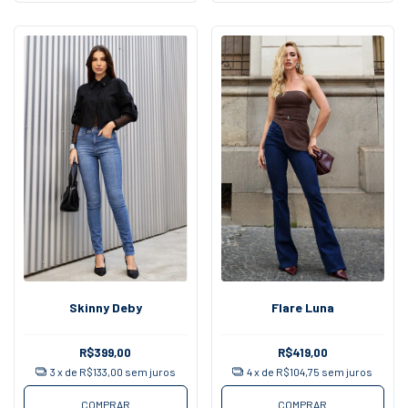
Skinny Deby
Flare Luna
R$399,00
R$419,00
3
x de
R$133,00
sem juros
4
x de
R$104,75
sem juros
COMPRAR
COMPRAR