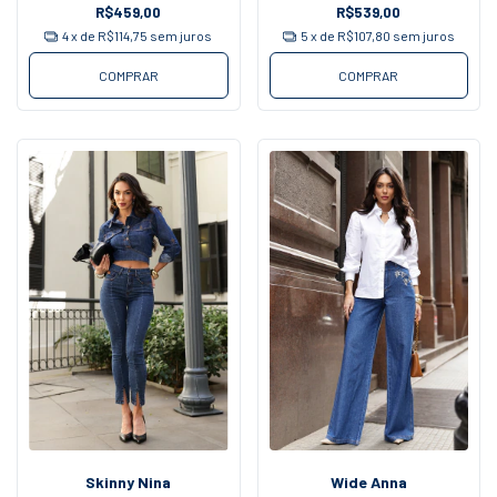
R$459,00
R$539,00
4
x de
R$114,75
sem juros
5
x de
R$107,80
sem juros
COMPRAR
COMPRAR
Skinny Nina
Wide Anna