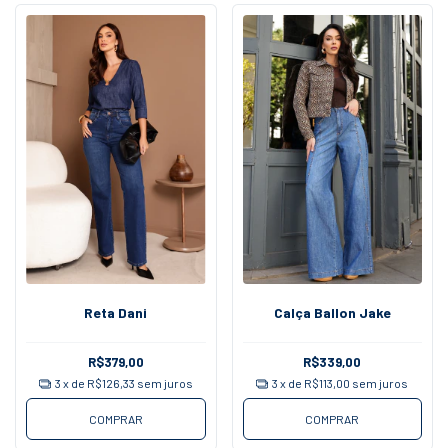
Reta Dani
Calça Ballon Jake
R$379,00
R$339,00
3
x de
R$126,33
sem juros
3
x de
R$113,00
sem juros
COMPRAR
COMPRAR