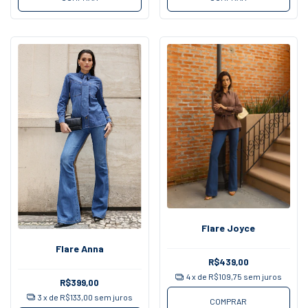
Flare Joyce
Flare Anna
R$439,00
4
x de
R$109,75
sem juros
R$399,00
3
x de
R$133,00
sem juros
COMPRAR