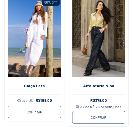
50
%
OFF
Calça Lara
Alfaiataria Nina
R$378,00
R$189,00
R$379,00
3
x de
R$126,33
sem juros
COMPRAR
COMPRAR