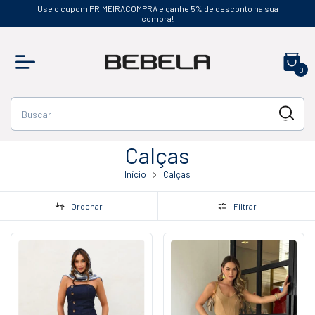
Use o cupom PRIMEIRACOMPRA e ganhe 5% de desconto na sua
compra!
0
Calças
Início
Calças
Ordenar
Filtrar