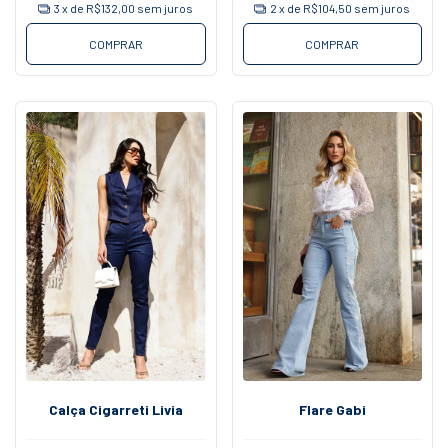
2
x de
R$104,50
sem juros
3
x de
R$132,00
sem juros
COMPRAR
COMPRAR
Calça Cigarreti Livia
Flare Gabi