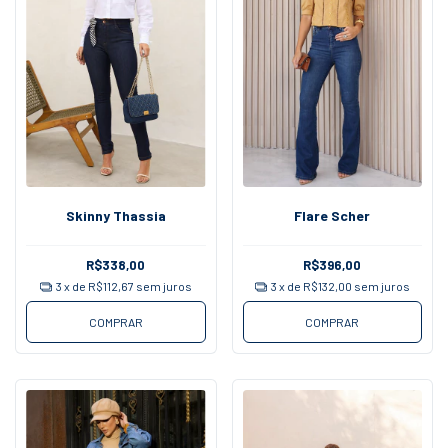
Skinny Thassia
Flare Scher
R$338,00
R$396,00
3
x de
R$112,67
sem juros
3
x de
R$132,00
sem juros
COMPRAR
COMPRAR