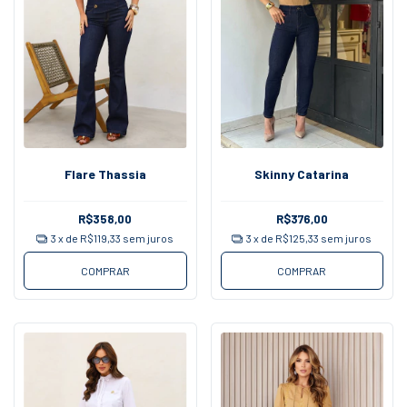
Skinny Catarina
Flare Thassia
R$376,00
R$358,00
3
x de
R$125,33
sem juros
3
x de
R$119,33
sem juros
COMPRAR
COMPRAR