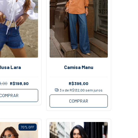
lusa Lara
Camisa Manu
8,00
R$198,90
R$396,00
3
x de
R$132,00
sem juros
COMPRAR
COMPRAR
70
%
OFF