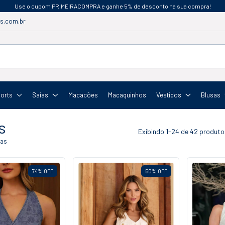
Use o cupom PRIMEIRACOMPRA e ganhe 5% de desconto na sua compra!
s.com.br
orts
Saias
Macacões
Macaquinhos
Vestidos
Blusas
s
Exibindo 1-24 de 42 produto
sas
74
%
OFF
50
%
OFF