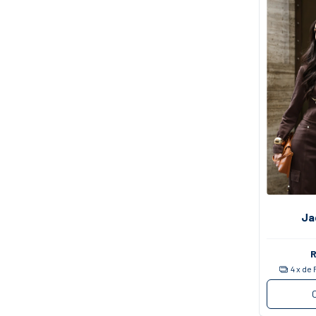
Ja
4
x de