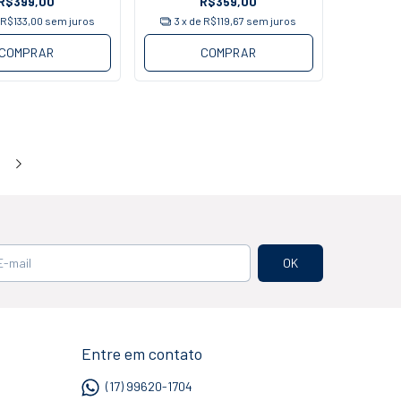
R$399,00
R$359,00
e
R$133,00
sem juros
3
x de
R$119,67
sem juros
COMPRAR
COMPRAR
Entre em contato
(17) 99620-1704