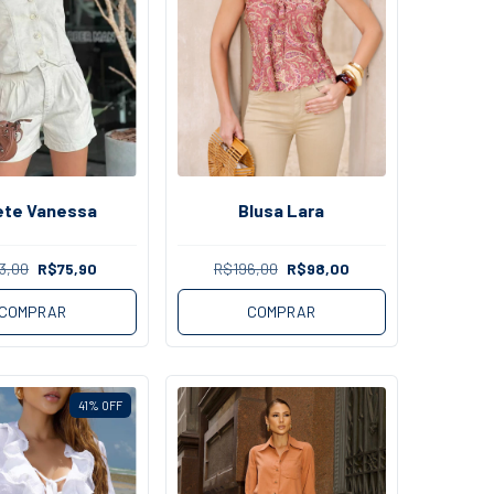
ete Vanessa
Blusa Lara
3,00
R$75,90
R$196,00
R$98,00
COMPRAR
COMPRAR
41
%
OFF