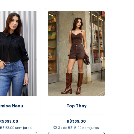
misa Manu
Top Thay
R$399,00
R$339,00
e
R$133,00
sem juros
3
x de
R$113,00
sem juros