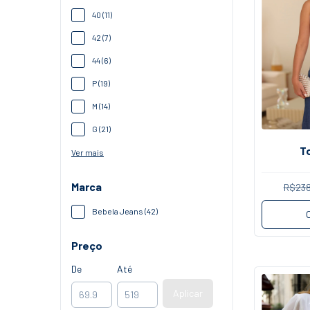
40 (11)
42 (7)
44 (6)
P (19)
M (14)
G (21)
T
Ver mais
Marca
R$238
Bebela Jeans (42)
Preço
De
Até
Aplicar