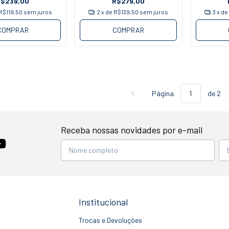
R$239,00
R$279,00
R$119,50
sem juros
2
x de
R$139,50
sem juros
3
x d
COMPRAR
COMPRAR
Página
de 2
Receba nossas novidades por e-mail
Institucional
Trocas e Devoluções