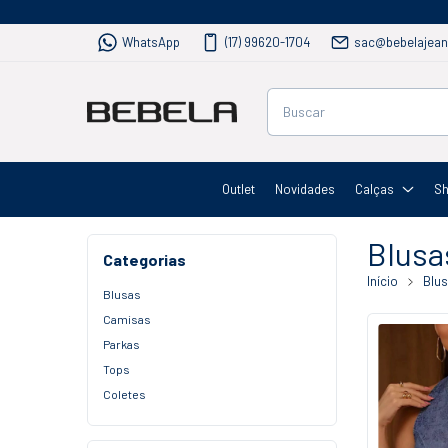
WhatsApp
(17) 99620-1704
sac@bebelajean
Outlet
Novidades
Calças
Sh
Blusa
Categorias
Início
Blu
Blusas
Camisas
Parkas
Tops
Coletes