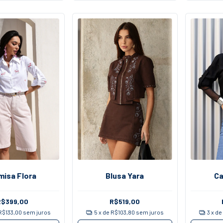
misa Flora
Blusa Yara
Ca
R$399,00
R$519,00
R$133,00
sem juros
5
x de
R$103,80
sem juros
3
x d