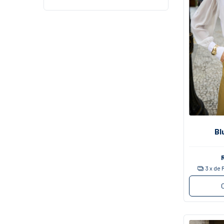
Bl
3
x de