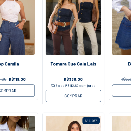
op Camila
Tomara Que Caia Lais
B
,00
R$119,00
R$338,00
R$33
3
x de
R$112,67
sem juros
COMPRAR
COMPRAR
54
%
OFF