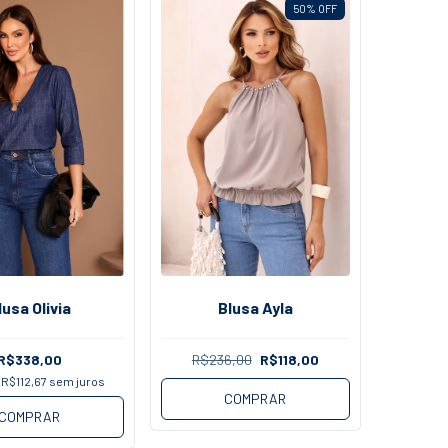
50
%
OFF
lusa Olivia
Blusa Ayla
R$338,00
R$236,00
R$118,00
e
R$112,67
sem juros
COMPRAR
COMPRAR