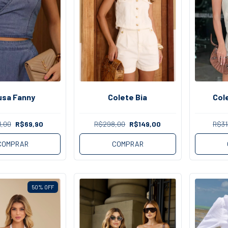
usa Fanny
Colete Bia
Col
1,00
R$69,90
R$298,00
R$149,00
R$31
COMPRAR
COMPRAR
50
%
OFF