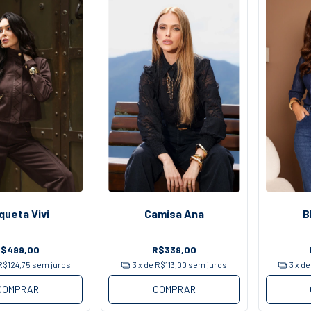
queta Vivi
Camisa Ana
B
R$499,00
R$339,00
R$124,75
sem juros
3
x de
R$113,00
sem juros
3
x d
COMPRAR
COMPRAR