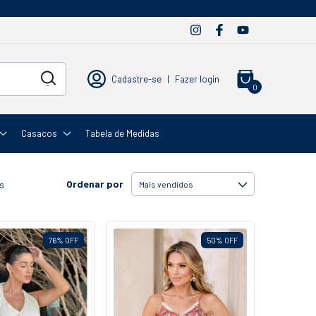
Cadastre-se
|
Fazer login
0
Casacos
Tabela de Medidas
Ordenar por
s
76
%
OFF
50
%
OFF