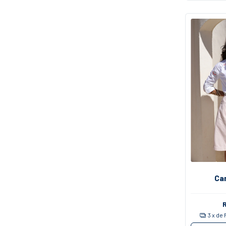
Ca
3
x de