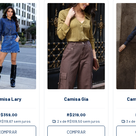
misa Lary
Camisa Gia
Cam
R$359,00
R$219,00
R$119,67
sem juros
2
x de
R$109,50
sem juros
3
x d
COMPRAR
COMPRAR