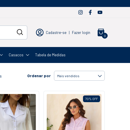
Cadastre-se
|
Fazer login
0
Casacos
Tabela de Medidas
Ordenar por
s
70
%
OFF