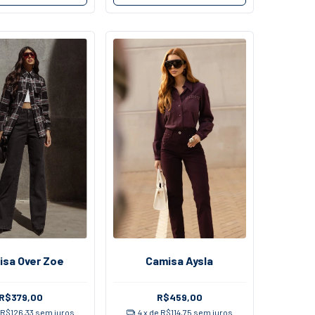
isa Over Zoe
Camisa Aysla
R$379,00
R$459,00
e
R$126,33
sem juros
4
x de
R$114,75
sem juros