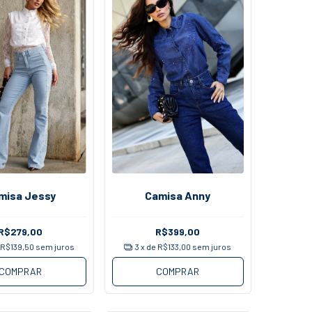
misa Jessy
Camisa Anny
R$279,00
R$399,00
e
R$139,50
sem juros
3
x de
R$133,00
sem juros
COMPRAR
COMPRAR