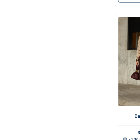
Ca
2
x de