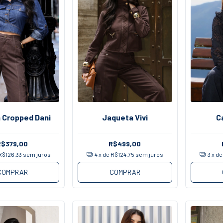
 Cropped Dani
Jaqueta Vivi
C
R$379,00
R$499,00
R$126,33
sem juros
4
x de
R$124,75
sem juros
3
x d
COMPRAR
COMPRAR