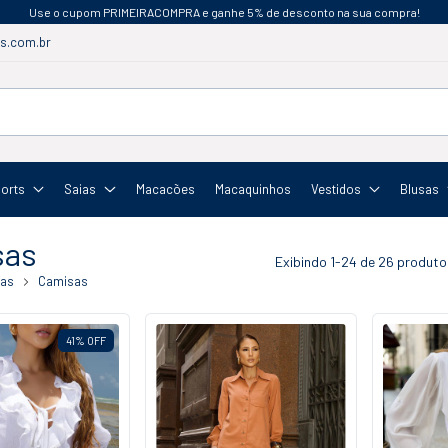
Use o cupom PRIMEIRACOMPRA e ganhe 5% de desconto na sua compra!
s.com.br
orts
Saias
Macacões
Macaquinhos
Vestidos
Blusas
sas
Exibindo 1-24 de 26 produto
sas
Camisas
41
%
OFF