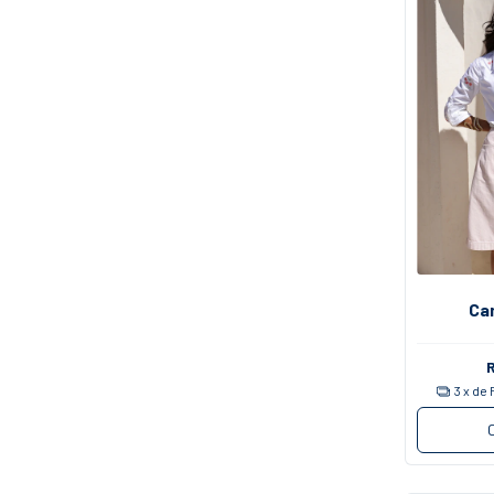
Ca
3
x de