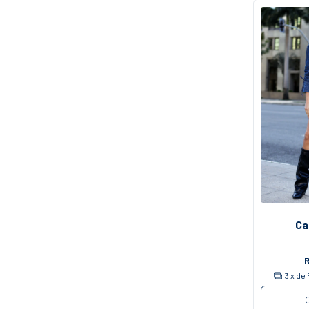
Ca
3
x de