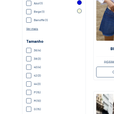
Azul (1)
Bege (1)
Banoffe (1)
Ver mais
Tamanho
B
36 (4)
38 (3)
R$338
40 (4)
42 (3)
44 (3)
P (15)
M (10)
G (15)