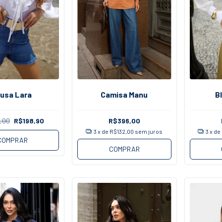
lusa Lara
Camisa Manu
B
,00
R$198,90
R$396,00
3
x de
R$132,00
sem juros
3
x de
COMPRAR
COMPRAR