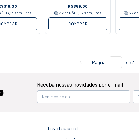
R$319,00
R$359,00
R$106,33
sem juros
3
x de
R$119,67
sem juros
3
x d
COMPRAR
COMPRAR
Página
de 2
Receba nossas novidades por e-mail
Institucional