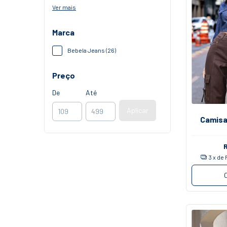
Ver mais
Marca
Bebela Jeans (26)
Preço
De
Até
Aplicar
Camisa
3
x de