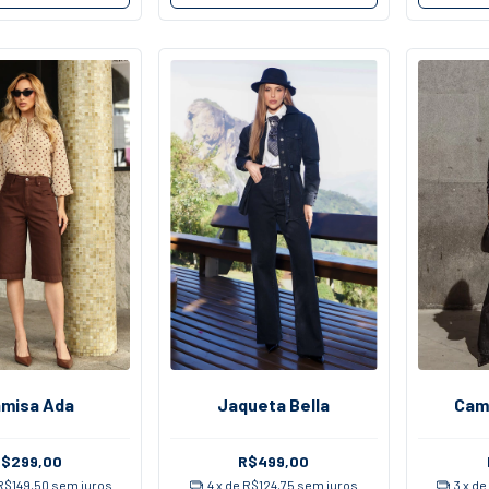
misa Ada
Jaqueta Bella
Cam
R$299,00
R$499,00
R$149,50
sem juros
4
x de
R$124,75
sem juros
3
x d