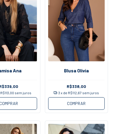
amisa Ana
Blusa Olivia
R$339,00
R$338,00
e
R$113,00
sem juros
3
x de
R$112,67
sem juros
COMPRAR
COMPRAR