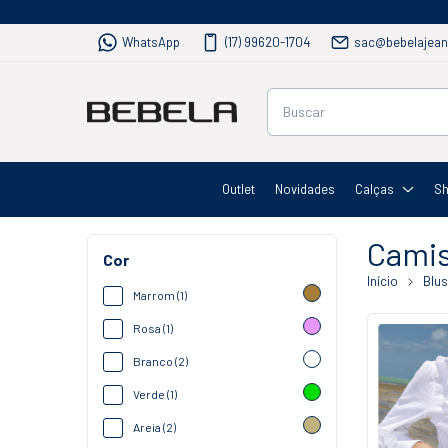
WhatsApp
(17) 99620-1704
sac@bebelajean
Outlet
Novidades
Calças
Sh
Cami
Cor
Início
Blu
Marrom (1)
Rosa (1)
Branco (2)
Verde (1)
Areia (2)