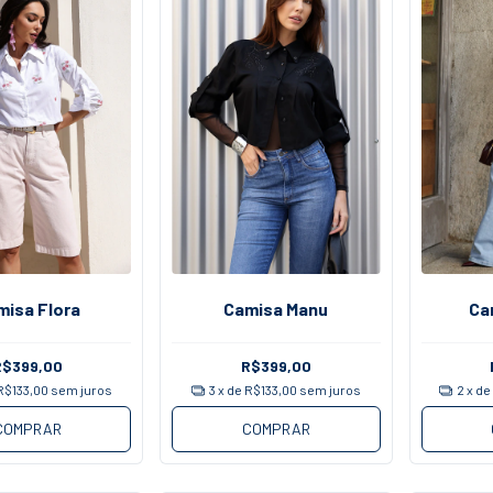
misa Flora
Camisa Manu
Ca
R$399,00
R$399,00
R$133,00
sem juros
3
x de
R$133,00
sem juros
2
x d
COMPRAR
COMPRAR