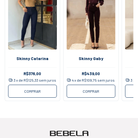
Skinny Catarina
Skinny Gaby
R$376,00
R$439,00
3
x de
R$125,33
sem juros
4
x de
R$109,75
sem juros
3
x 
COMPRAR
COMPRAR