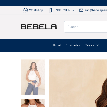
WhatsApp
(17) 99620-1704
sac@bebelajean
Outlet
Novidades
Calças
Sh