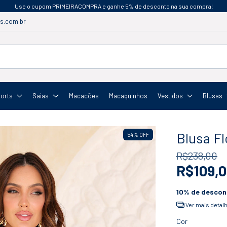
Use o cupom PRIMEIRACOMPRA e ganhe 5% de desconto na sua compra!
s.com.br
orts
Saias
Macacões
Macaquinhos
Vestidos
Blusas
Blusa Fl
54
%
OFF
R$238,00
R$109,
10% de descon
Ver mais detal
Cor