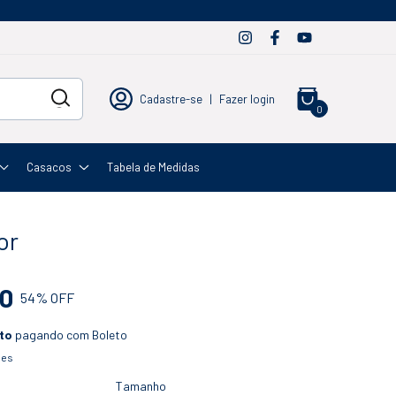
Cadastre-se
|
Fazer login
0
Casacos
Tabela de Medidas
or
00
54
% OFF
to
pagando com Boleto
hes
Tamanho