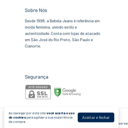
Sobre Nós
Desde 1998, a Bebela Jeans é referência em
moda feminina, unindo estilo e
autenticidade. Conta com lojas de atacado
em São José do Rio Preto, São Paulo e
Cianorte.
Segurança
Ao navegar por este site
você aceita o uso
Aceitar e fechar
de cookies
para agilizar a sua experiência
Bebela Jeans
de compra.
©2026. Bebela Jeans - 14078801000184. Todos os direitos reserva