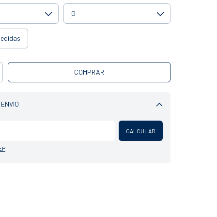
medidas
 ENVIO
Alterar CEP
CALCULAR
EP