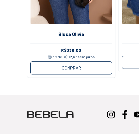
ni
Blusa Olivia
R$338,00
os
3
x de
R$112,67
sem juros
COMPRAR