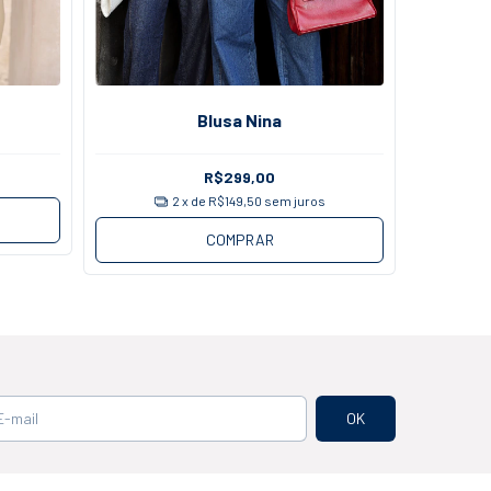
Blusa Nina
T
R$299,00
2
x de
R$149,50
sem juros
COMPRAR